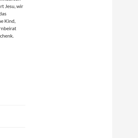
t Jesu, wir
das
ne Kind,
rnbeirat
schenk.