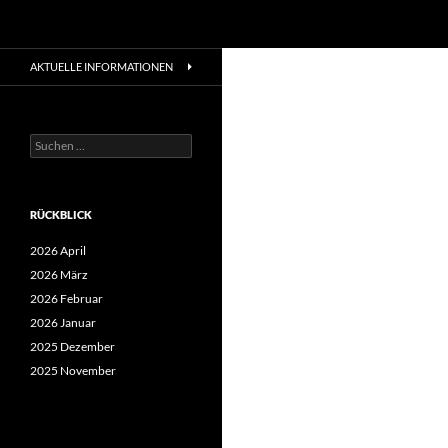
Suchen
Zum
AKTUELLE INFORMATIONEN
Inhalt
springen
Suchen
nach:
RÜCKBLICK
2026 April
2026 März
2026 Februar
2026 Januar
2025 Dezember
2025 November