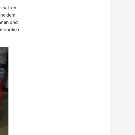
e hatten
erne dem
hr an und
ersönlich