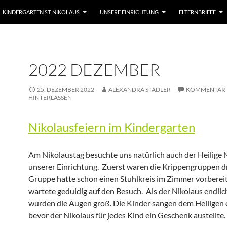
KINDERGARTEN ST. NIKOLAUS
UNSERE EINRICHTUNG
ELTERNBRIEFE
2022 DEZEMBER
25. DEZEMBER 2022
ALEXANDRA STADLER
KOMMENTAR
HINTERLASSEN
Nikolausfeiern im Kindergarten
Am Nikolaustag besuchte uns natürlich auch der Heilige N
unserer Einrichtung. Zuerst waren die Krippengruppen d
Gruppe hatte schon einen Stuhlkreis im Zimmer vorberei
wartete geduldig auf den Besuch. Als der Nikolaus endlic
wurden die Augen groß. Die Kinder sangen dem Heiligen e
bevor der Nikolaus für jedes Kind ein Geschenk austeilte.