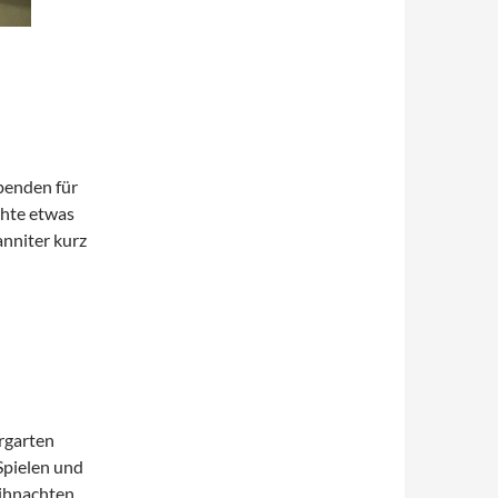
penden für
chte etwas
anniter kurz
rgarten
 Spielen und
eihnachten