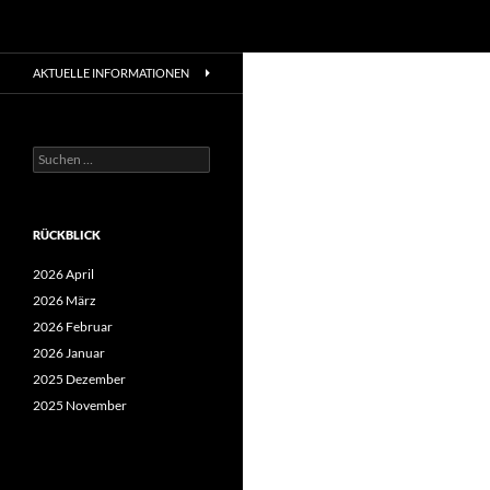
Suchen
Zum
AKTUELLE INFORMATIONEN
Inhalt
springen
Suchen
nach:
RÜCKBLICK
2026 April
2026 März
2026 Februar
2026 Januar
2025 Dezember
2025 November