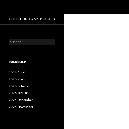
Suchen
Zum
AKTUELLE INFORMATIONEN
Inhalt
springen
Suchen
nach:
RÜCKBLICK
2026 April
2026 März
2026 Februar
2026 Januar
2025 Dezember
2025 November