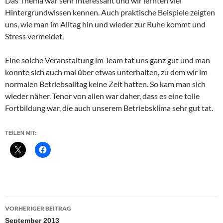
Das Thema war sehr interessant und wir lernten viel
Hintergrundwissen kennen. Auch praktische Beispiele zeigten
uns, wie man im Alltag hin und wieder zur Ruhe kommt und
Stress vermeidet.
Eine solche Veranstaltung im Team tat uns ganz gut und man
konnte sich auch mal über etwas unterhalten, zu dem wir im
normalen Betriebsalltag keine Zeit hatten. So kam man sich
wieder näher. Tenor von allen war daher, dass es eine tolle
Fortbildung war, die auch unserem Betriebsklima sehr gut tat.
TEILEN MIT:
Beitragsnavigation
VORHERIGER BEITRAG
September 2013